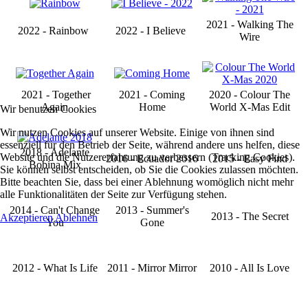
2021 - Walking The
2022 - Rainbow
2022 - I Believe
Wire
2021 - Together
2021 - Coming
2020 - Colour The
Again
Home
World X-Mas Edit
Wir benutzen Cookies
Wir nutzen Cookies auf unserer Website. Einige von ihnen sind
essenziell für den Betrieb der Seite, während andere uns helfen, diese
2018 - Adelante
Website und die Nutzererfahrung zu verbessern (Tracking Cookies).
2016 - Ecuador 2016
2015 - Easy Find
Bobina Mix
Sie können selbst entscheiden, ob Sie die Cookies zulassen möchten.
Bitte beachten Sie, dass bei einer Ablehnung womöglich nicht mehr
alle Funktionalitäten der Seite zur Verfügung stehen.
2014 - Can't Change
2013 - Summer's
2013 - The Secret
Akzeptieren
Ablehnen
You
Gone
2012 - What Is Life
2011 - Mirror Mirror
2010 - All Is Love