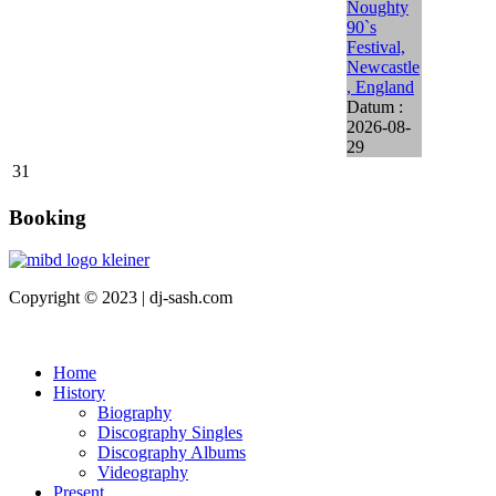
Noughty
90`s
Festival,
Newcastle
, England
Datum :
2026-08-
29
31
Booking
Copyright © 2023 | dj-sash.com
Home
History
Biography
Discography Singles
Discography Albums
Videography
Present