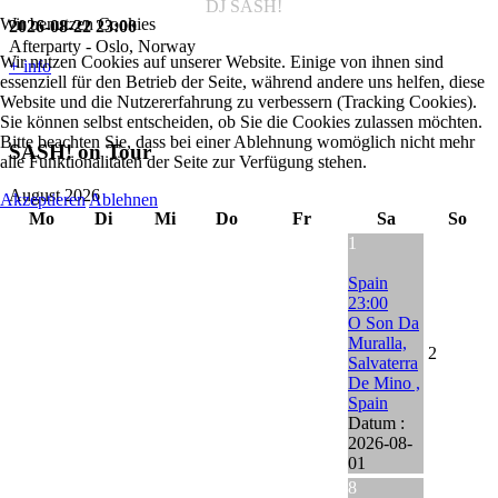
DJ SASH!
Wir benutzen Cookies
2026-08-22
23:00
Afterparty
-
Oslo, Norway
Wir nutzen Cookies auf unserer Website. Einige von ihnen sind
+ info
essenziell für den Betrieb der Seite, während andere uns helfen, diese
Website und die Nutzererfahrung zu verbessern (Tracking Cookies).
Sie können selbst entscheiden, ob Sie die Cookies zulassen möchten.
Bitte beachten Sie, dass bei einer Ablehnung womöglich nicht mehr
SASH! on Tour
alle Funktionalitäten der Seite zur Verfügung stehen.
August 2026
Akzeptieren
Ablehnen
Mo
Di
Mi
Do
Fr
Sa
So
1
Spain
23:00
O Son Da
Muralla,
2
Salvaterra
De Mino ,
Spain
Datum :
2026-08-
01
8