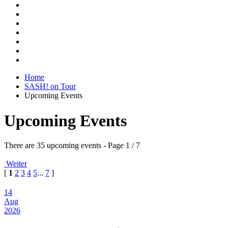
Home
SASH! on Tour
Upcoming Events
Upcoming Events
There are 35 upcoming events
- Page 1 / 7
Weiter
[
1
2
3
4
5
...
7
]
14
Aug
2026