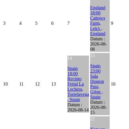
England
18:00
Cattows
3
4
5
6
7
Farm,
9
Leics ,
England
Datum :
2026-08-
08
15
14
Spain
Spain
23:00
18:00
Sala
Recinto
Dragon
10
11
12
13
Ferial La
16
Pass,
Lechera,
Gijon ,
Torrelavega
Spain
, Spain
Datum :
Datum :
2026-08-
2026-08-14
15
22