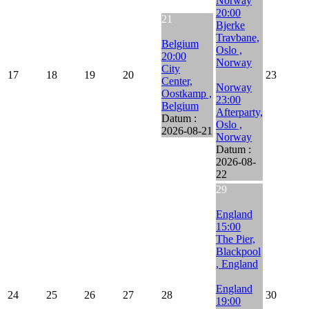
Norway
20:00
21
Bjerke
Travbane,
Belgium
Oslo ,
20:00
Norway
City
17
18
19
20
23
Center,
Norway
Oostkamp ,
23:00
Belgium
Afterparty,
Datum :
Oslo ,
2026-08-21
Norway
Datum :
2026-08-
22
29
England
15:00
The Pier,
Blackpool
, England
England
24
25
26
27
28
30
19:00