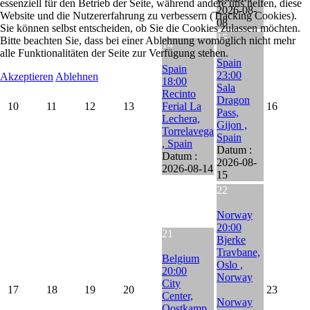
essenziell für den Betrieb der Seite, während andere uns helfen, diese
2026-08-
Website und die Nutzererfahrung zu verbessern (Tracking Cookies).
08
Sie können selbst entscheiden, ob Sie die Cookies zulassen möchten.
15
Bitte beachten Sie, dass bei einer Ablehnung womöglich nicht mehr
14
alle Funktionalitäten der Seite zur Verfügung stehen.
Spain
Spain
23:00
Akzeptieren
Ablehnen
18:00
Sala
Recinto
Dragon
10
11
12
13
Ferial La
16
Pass,
Lechera,
Gijon ,
Torrelavega
Spain
, Spain
Datum :
Datum :
2026-08-
2026-08-14
15
22
Norway
20:00
21
Bjerke
Travbane,
Belgium
Oslo ,
20:00
Norway
City
17
18
19
20
23
Center,
Norway
Oostkamp ,