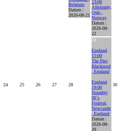
23:00
Belgium
Afterparty,
Datum :
Oslo ,
2026-08-21
Norway
Datum :
2026-08-
22
29
England
15:00
The Pier,
Blackpool
, England
England
24
25
26
27
28
30
19:00
Noughty
90`s
Festival,
Newcastle
, England
Datum :
2026-08-
29