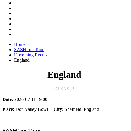
Home
SASH! on Tour
Upcoming Events
England
England
DJ SASH!
Date:
2026-07-11
19:00
Place:
Don Valley Bowl
|
City:
Sheffield, England
SASH! on Tour