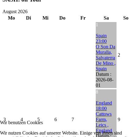
August 2026
Mo
Di
Mi
Do
Fr
Sa
So
1
Spain
23:00
O Son Da
Muralla,
2
Salvaterra
De Mino ,
Spain
Datum :
2026-08-
01
8
England
18:00
Cattows
3
4
5
6
7
Farm,
9
Wir benutzen Cookies
Leics ,
England
Wir nutzen Cookies auf unserer Website. Einige von ihnen sind
Datum :