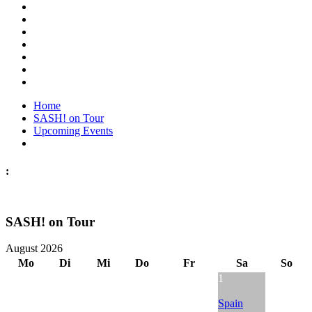
Home
SASH! on Tour
Upcoming Events
:
SASH! on Tour
August 2026
Mo
Di
Mi
Do
Fr
Sa
So
1
Spain