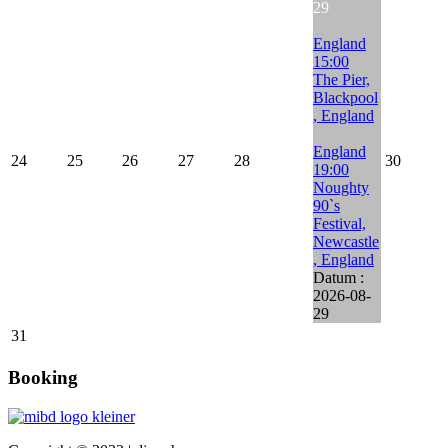
29
England
15:00
The Pier,
Blackpool
, England
England
24
25
26
27
28
30
19:00
Noughty
90`s
Festival,
Newcastle
, England
Datum :
2026-08-
29
31
Booking