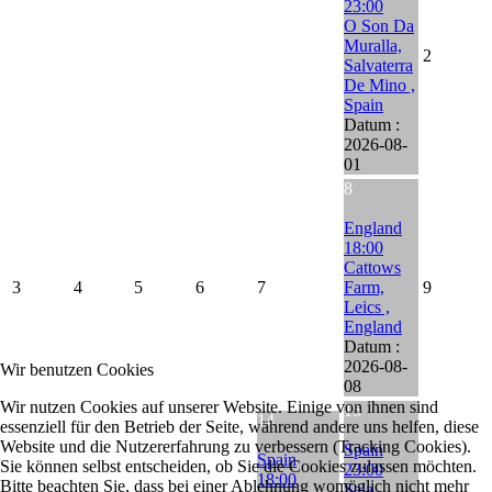
23:00
O Son Da
Muralla,
2
Salvaterra
De Mino ,
Spain
Datum :
2026-08-
01
8
England
18:00
Cattows
3
4
5
6
7
Farm,
9
Leics ,
England
Datum :
2026-08-
Wir benutzen Cookies
08
Wir nutzen Cookies auf unserer Website. Einige von ihnen sind
15
14
essenziell für den Betrieb der Seite, während andere uns helfen, diese
Website und die Nutzererfahrung zu verbessern (Tracking Cookies).
Spain
Spain
Sie können selbst entscheiden, ob Sie die Cookies zulassen möchten.
23:00
18:00
Bitte beachten Sie, dass bei einer Ablehnung womöglich nicht mehr
Sala