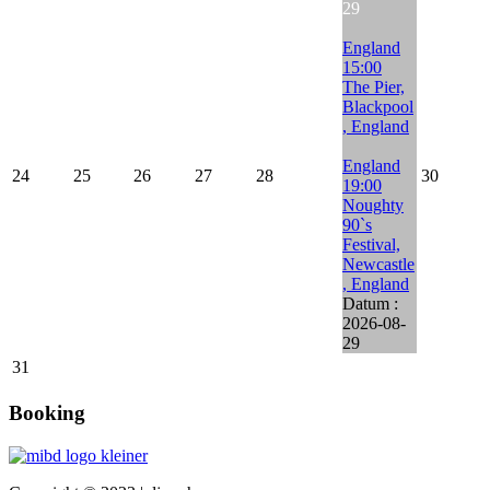
29
England
15:00
The Pier,
Blackpool
, England
England
24
25
26
27
28
30
19:00
Noughty
90`s
Festival,
Newcastle
, England
Datum :
2026-08-
29
31
Booking