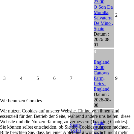
23:00
O Son Da
Muralla,
2
Salvaterra
De Mino ,
Spain
Datum :
2026-08-
01
8
England
18:00
Cattows
3
4
5
6
7
Farm,
9
Leics ,
England
Datum :
2026-08-
Wir benutzen Cookies
08
Wir nutzen Cookies auf unserer Website. Einige von ihnen sind
15
14
essenziell für den Betrieb der Seite, während andere uns helfen, diese
Website und die Nutzererfahrung zu verbessern (Tracking Cookies).
Spain
Spain
Sie können selbst entscheiden, ob Sie die Cookies zulassen möchten.
23:00
18:00
Bitte beachten Sie, dass bei einer Ablehnung womöglich nicht mehr
Sala