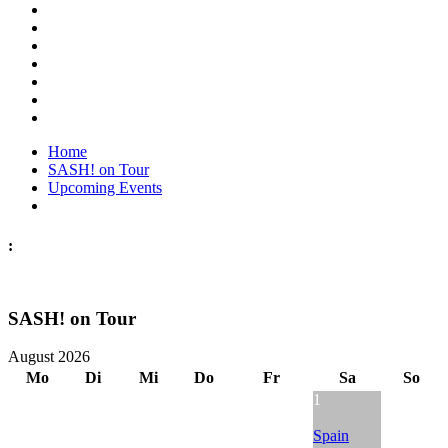
Home
SASH! on Tour
Upcoming Events
:
SASH! on Tour
August 2026
Mo
Di
Mi
Do
Fr
Sa
So
1
Spain