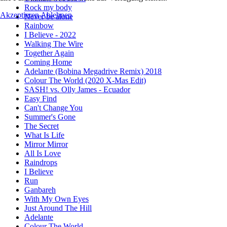
Rock my body
Akzeptieren
Ablehnen
Never be alone
Rainbow
I Believe - 2022
Walking The Wire
Together Again
Coming Home
Adelante (Bobina Megadrive Remix) 2018
Colour The World (2020 X-Mas Edit)
SASH! vs. Olly James - Ecuador
Easy Find
Can't Change You
Summer's Gone
The Secret
What Is Life
Mirror Mirror
All Is Love
Raindrops
I Believe
Run
Ganbareh
With My Own Eyes
Just Around The Hill
Adelante
Colour The World