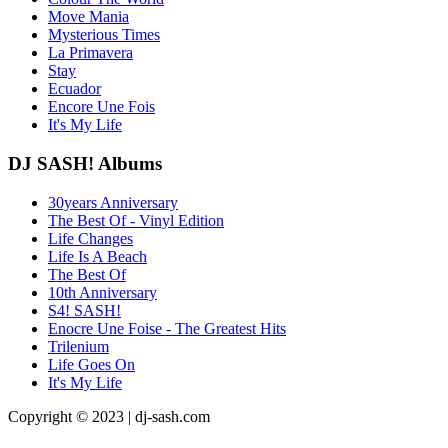
Move Mania
Mysterious Times
La Primavera
Stay
Ecuador
Encore Une Fois
It's My Life
DJ SASH! Albums
30years Anniversary
The Best Of - Vinyl Edition
Life Changes
Life Is A Beach
The Best Of
10th Anniversary
S4! SASH!
Enocre Une Foise - The Greatest Hits
Trilenium
Life Goes On
It's My Life
Copyright © 2023 | dj-sash.com