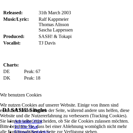
Released:
31th March 2003
Music/Lyric:
Ralf Kappmeier
Thomas Alisson
Sascha Lappessen
Produced:
SASH! & Tokapi
Vocalist:
TJ Davis
Charts:
DE
Peak: 67
DK
Peak: 18
Wir benutzen Cookies
Wir nutzen Cookies auf unserer Website. Einige von ihnen sind
DJ SASH! Singles
essenziell für den Betrieb der Seite, während andere uns helfen, diese
Website und die Nutzererfahrung zu verbessern (Tracking Cookies).
Sie können selbst entscheiden, ob Sie die Cookies zulassen möchten.
Adelante 2024
Bitte beachten Sie, dass bei einer Ablehnung womöglich nicht mehr
To The Beat
alle Funktionalitäten der Seite zur Verfügung stehen.
Ultimate Seduction