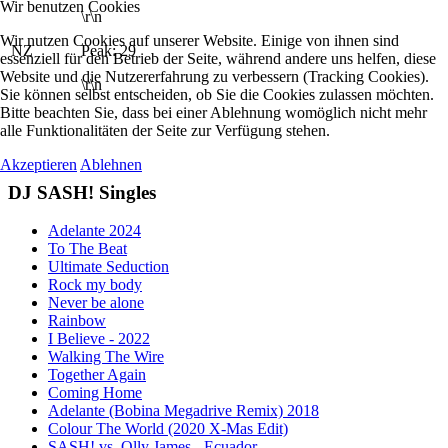
Wir benutzen Cookies
\r\n
Wir nutzen Cookies auf unserer Website. Einige von ihnen sind
NZ
Peak: 29
essenziell für den Betrieb der Seite, während andere uns helfen, diese
Website und die Nutzererfahrung zu verbessern (Tracking Cookies).
\r\n
Sie können selbst entscheiden, ob Sie die Cookies zulassen möchten.
Bitte beachten Sie, dass bei einer Ablehnung womöglich nicht mehr
alle Funktionalitäten der Seite zur Verfügung stehen.
Akzeptieren
Ablehnen
DJ SASH! Singles
Adelante 2024
To The Beat
Ultimate Seduction
Rock my body
Never be alone
Rainbow
I Believe - 2022
Walking The Wire
Together Again
Coming Home
Adelante (Bobina Megadrive Remix) 2018
Colour The World (2020 X-Mas Edit)
SASH! vs. Olly James - Ecuador