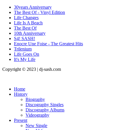
30years Anniversary
The Best Of - Vinyl Edition
Life Changes
Life Is A Beach
The Best Of
10th Anniversary
S4! SASH!
Enocre Une Foise - The Greatest Hits
Trilenium
Life Goes On
It's My Life
Copyright © 2023 | dj-sash.com
Home
History
Biography
Discography Singles
Discography Albums
Videography
Present
New Single