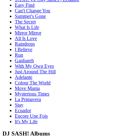
Easy Find
Can't Change You
Summer's Gone
The Secret
What Is Life
Mirror Mirror
All Is Love
Raindrops
I Believe
Run
Ganbareh
With My Own Eyes
Just Around The Hill
Adelante
Colour The World
Move Mania
Mysterious Times
La Primavera
Stay
Ecuador
Encore Une Fois
It's My Life
DJ SASH! Albums