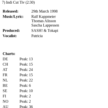
7) Indi Cut Tiv (2:30)
Released:
29th March 1998
Music/Lyric:
Ralf Kappmeier
Thomas Alisson
Sascha Lappessen
Produced:
SASH! & Tokapi
Vocalist:
Patricia
Charts:
DE
Peak: 13
CH
Peak: 15
AT
Peak: 24
FR
Peak: 15
NL
Peak: 22
BE
Peak: 6
SE
Peak: 10
FI
Peak: 2
NO
Peak: 2
AU
Peak: 36