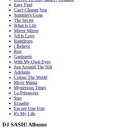
Easy Find
Can't Change You
Summer's Gone
The Secret
What Is Life
Mirror Mirror
All Is Love
Raindrops
I Believe
Run
Ganbareh
With My Own Eyes
Just Around The Hill
Adelante
Colour The World
Move Mania
Mysterious Times
La Primavera
Stay
Ecuador
Encore Une Fois
It's My Life
DJ SASH! Albums