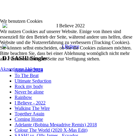
Wir benutzen Cookies
Wir nutzen Cookies auf unserer Website. Einige von ihnen sind
essenziell für den Betrieb der Seite, während andere uns helfen, diese
Website und die Nutzererfahrung zu verbessern (Tracking Cookies).
Sie können selbst entscheiden, ob Sie die Cookies zulassen möchten.
Bitte beachten Sie, dass bei einer Ablehnung womöglich nicht mehr
DJ SASH! Singles
alle Funktionalitäten der Seite zur Verfügung stehen.
Akzeptieren
Ablehnen
Adelante 2024
To The Beat
Ultimate Seduction
Rock my body
Never be alone
Rainbow
I Believe - 2022
Walking The Wire
Together Again
Coming Home
Adelante (Bobina Megadrive Remix) 2018
Colour The World (2020 X-Mas Edit)
SASH! vs. Olly James - Ecuador