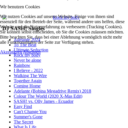
Wir benutzen Cookies
Wir nutzen Cookies auf unserer Website. Einige von ihnen sind
essenziell für den Betrieb der Seite, während andere uns helfen, diese
Website und die Nutzererfahrung zu verbessern (Tracking Cookies).
DJ SASH! Singles
Sie können selbst entscheiden, ob Sie die Cookies zulassen möchten.
Bitte beachten Sie, dass bei einer Ablehnung womöglich nicht mehr
Adelante 2024
alle Funktionalitäten der Seite zur Verfügung stehen.
To The Beat
Ultimate Seduction
Akzeptieren
Ablehnen
Rock my body
Never be alone
Rainbow
I Believe - 2022
Walking The Wire
Together Again
Coming Home
Adelante (Bobina Megadrive Remix) 2018
Colour The World (2020 X-Mas Edit)
SASH! vs. Olly James - Ecuador
Easy Find
Can't Change You
Summer's Gone
The Secret
What Is Life