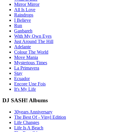
Mirror Mirror
All Is Love
Raindrops
I Believe
Run
Ganbareh
With My Own Eyes
Just Around The Hill
Adelante
Colour The World
Move Mania
Mysterious Times
La Primavera
Stay
Ecuador
Encore Une Fois
It's My Life
DJ SASH! Albums
30years Anniversary
The Best Of - Vinyl Edition
Life Changes
Life Is A Beach